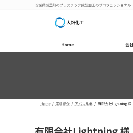
コ
ナ
茨城県城里町のプラスチック成型加工のプロフェッショナル
ン
ビ
テ
ゲ
ン
ー
ツ
シ
へ
ョ
Home
会
ス
ン
キ
に
ッ
移
プ
動
Home
実績紹介
アパレル業
有限会社Lightning 様
有限会社Lightning 様